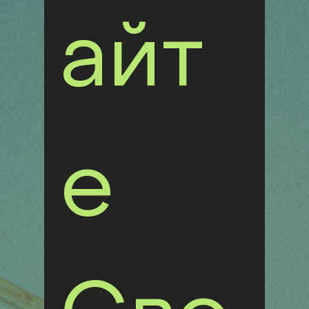
айт
е 