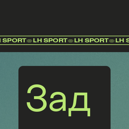
H SPORT
Зад