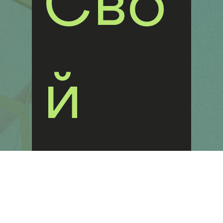
Сво
й 
Воп