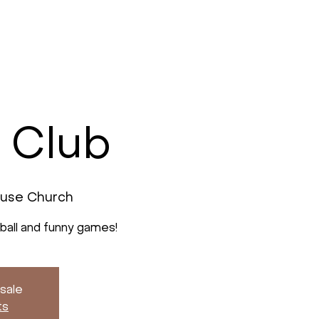
 Club
ouse Church
yball and funny games!
 sale
ts