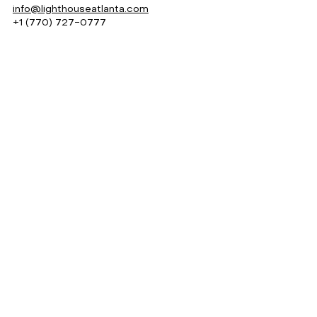
info@lighthouseatlanta.com
+1 (770) 727-0777
Instagram
Facebook
© 2025 Lighthouse Church