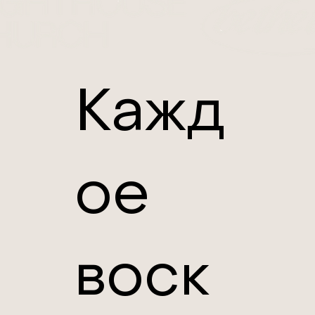
Кажд
ое
воск