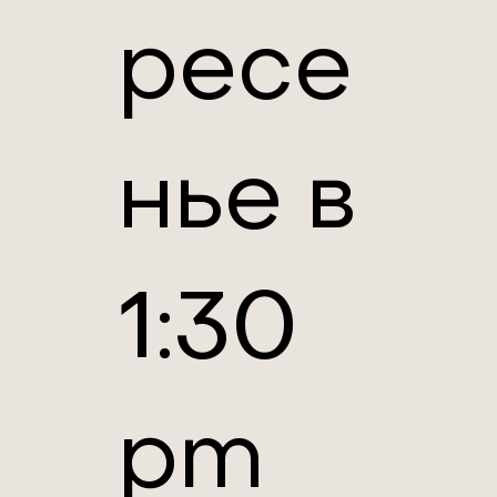
ресе
нье в
1:30
pm